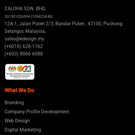
ZALOHA SDN. BHD.
201301026394 (1056224-M)
12A-1, Jalan Puteri 2/3, Bandar Puteri , 47100, Puchong
Selangor, Malaysia.
sales@edesign.my
(+6016) 626-1162
(+603) 8066 6088
What We Do
Branding
Company Profile Development
Web Design
Digital Marketing