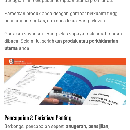
Bahagian ini merupakan tumpuan utama profil anda.
Pamerkan produk anda dengan gambar berkualiti tinggi,
penerangan ringkas, dan spesifikasi yang relevan.
Gunakan susun atur yang jelas supaya maklumat mudah
dibaca. Selain itu, serlahkan
produk atau perkhidmatan
utama
anda.
Pencapaian & Peristiwa Penting
Berkongsi pencapaian seperti
anugerah, pensijilan,