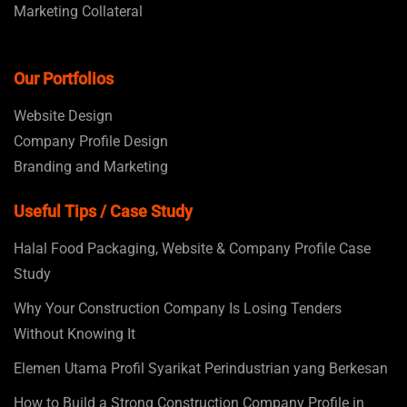
Marketing Collateral
Our Portfolios
Website Design
Company Profile Design
Branding and Marketing
Useful Tips / Case Study
Halal Food Packaging, Website & Company Profile Case
Study
Why Your Construction Company Is Losing Tenders
Without Knowing It
Elemen Utama Profil Syarikat Perindustrian yang Berkesan
How to Build a Strong Construction Company Profile in