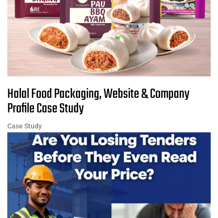
Halal Food Packaging, Website & Company
Profile Case Study
Case Study