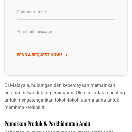
SEND A REQUEST NOW !
Di Malaysia, hubungan dan kepercayaan memainkan
peranan besar dalam perniagaan. Oleh itu, adalah penting
untuk mengetengahkan tokoh-tokoh utama anda untuk
membina kredibiliti.
Pamerkan Produk & Perkhidmatan Anda