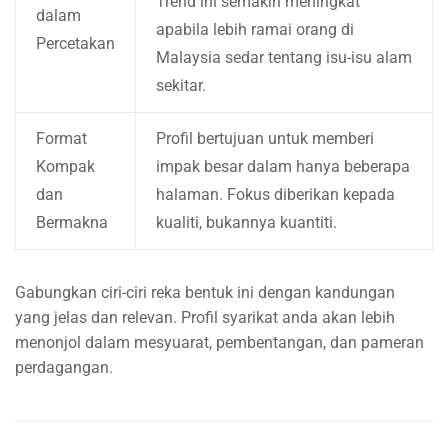
Trend ini semakin meningkat
dalam
apabila lebih ramai orang di
Percetakan
Malaysia sedar tentang isu-isu alam
sekitar.
Format
Profil bertujuan untuk memberi
Kompak
impak besar dalam hanya beberapa
dan
halaman. Fokus diberikan kepada
Bermakna
kualiti, bukannya kuantiti.
Gabungkan ciri-ciri reka bentuk ini dengan kandungan
yang jelas dan relevan. Profil syarikat anda akan lebih
menonjol dalam mesyuarat, pembentangan, dan pameran
perdagangan.