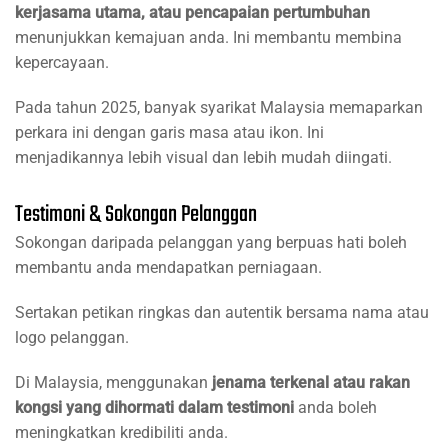
kerjasama utama, atau pencapaian pertumbuhan
menunjukkan kemajuan anda. Ini membantu membina
kepercayaan.
Pada tahun 2025, banyak syarikat Malaysia memaparkan
perkara ini dengan garis masa atau ikon. Ini
menjadikannya lebih visual dan lebih mudah diingati.
Testimoni & Sokongan Pelanggan
Sokongan daripada pelanggan yang berpuas hati boleh
membantu anda mendapatkan perniagaan.
Sertakan petikan ringkas dan autentik bersama nama atau
logo pelanggan.
Di Malaysia, menggunakan
jenama terkenal atau rakan
kongsi yang dihormati dalam testimoni
anda boleh
meningkatkan kredibiliti anda.