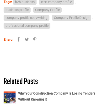
Tags:
b2b business
,
B2B company profile
,
business profile
,
Company Profile
,
company profile copywriting
,
Company Profile Design
,
professional company profile
Share:
Related Posts
Why Your Construction Company Is Losing Tenders
Without Knowing It