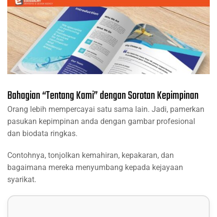
Bahagian “Tentang Kami” dengan Sorotan Kepimpinan
Orang lebih mempercayai satu sama lain. Jadi, pamerkan
pasukan kepimpinan anda dengan gambar profesional
dan biodata ringkas.
Contohnya, tonjolkan kemahiran, kepakaran, dan
bagaimana mereka menyumbang kepada kejayaan
syarikat.