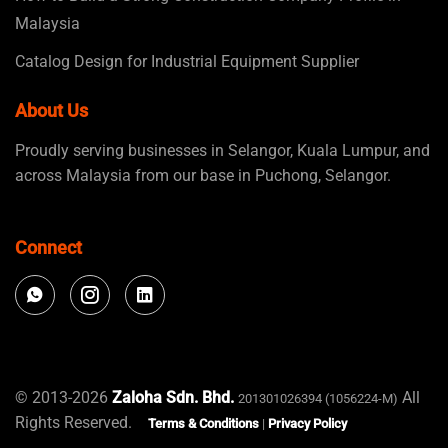
Malaysia
Catalog Design for Industrial Equipment Supplier
About Us
Proudly serving businesses in Selangor, Kuala Lumpur, and
across Malaysia from our base in Puchong, Selangor.
Connect
© 2013-2026
Zaloha Sdn. Bhd.
All
201301026394 (1056224-M)
Rights Reserved.
Terms & Conditions
|
Privacy Policy