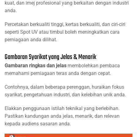
kuat, dan imej profesional yang berkaitan dengan industri
anda.
Percetakan berkualiti tinggi, kertas berkualiti, dan ciri-ciri
seperti Spot UV atau timbul boleh meningkatkan cara
perniagaan anda dilihat.
Gambaran Syarikat yang Jelas & Menarik
Gambaran ringkas dan jelas
membolehkan pembaca
memahami perniagaan teras anda dengan cepat.
Contohnya, dalam beberapa perenggan, huraikan fokus
syarikat, pengetahuan industri, dan kelebihan unik anda.
Elakkan penggunaan istilah teknikal yang berlebihan.
Pastikan kandungan anda jelas, menarik, dan relevan
kepada audiens sasaran anda.