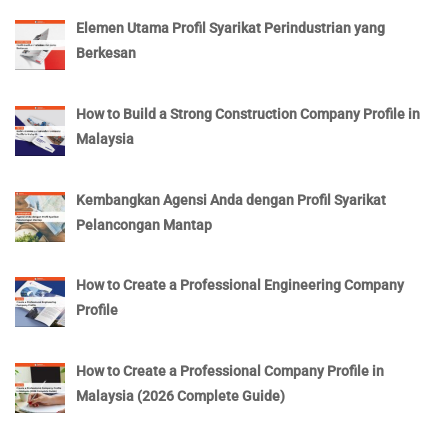
Elemen Utama Profil Syarikat Perindustrian yang
Berkesan
How to Build a Strong Construction Company Profile in
Malaysia
Kembangkan Agensi Anda dengan Profil Syarikat
Pelancongan Mantap
How to Create a Professional Engineering Company
Profile
How to Create a Professional Company Profile in
Malaysia (2026 Complete Guide)