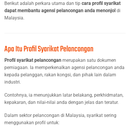
Berikut adalah perkara utama dan tip
cara profil syarikat
dapat membantu agensi pelancongan anda menonjol
di
Malaysia.
Apa Itu Profil Syarikat Pelancongan
Profil syarikat pelancongan
merupakan satu dokumen
perniagaan. Ia memperkenalkan agensi pelancongan anda
kepada pelanggan, rakan kongsi, dan pihak lain dalam
industri.
Contohnya, ia menunjukkan latar belakang, perkhidmatan,
kepakaran, dan nilai-nilai anda dengan jelas dan teratur.
Dalam sektor pelancongan di Malaysia, syarikat sering
menggunakan profil untuk: