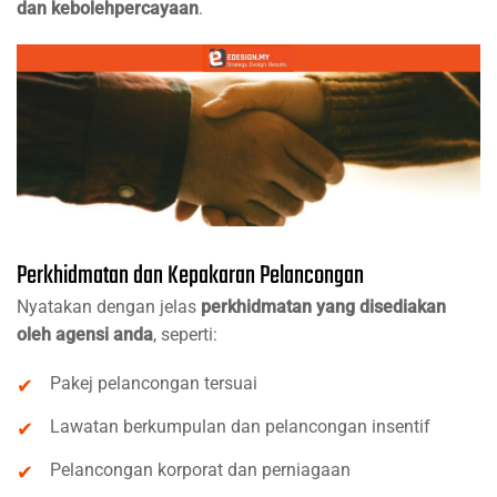
dan kebolehpercayaan
.
Perkhidmatan dan Kepakaran Pelancongan
Nyatakan dengan jelas
perkhidmatan yang disediakan
oleh agensi anda
, seperti:
Pakej pelancongan tersuai
Lawatan berkumpulan dan pelancongan insentif
Pelancongan korporat dan perniagaan