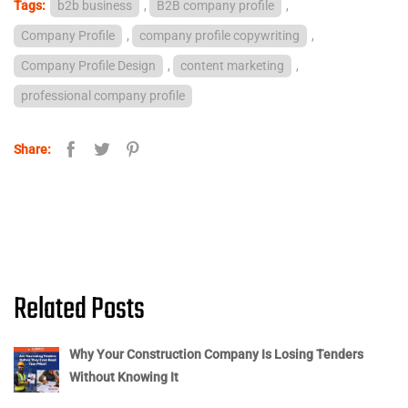
Tags:
b2b business
,
B2B company profile
,
Company Profile
,
company profile copywriting
,
Company Profile Design
,
content marketing
,
professional company profile
Share:
Related Posts
Why Your Construction Company Is Losing Tenders
Without Knowing It