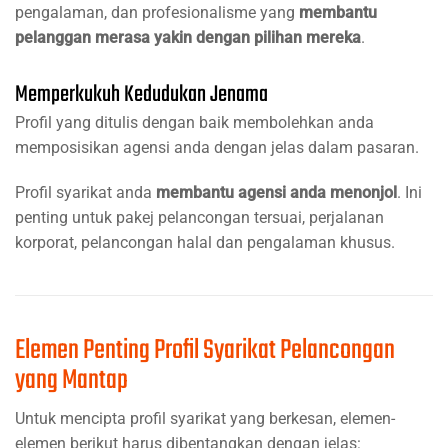
pengalaman, dan profesionalisme yang
membantu
pelanggan merasa yakin dengan pilihan mereka
.
Memperkukuh Kedudukan Jenama
Profil yang ditulis dengan baik membolehkan anda
memposisikan agensi anda dengan jelas dalam pasaran.
Profil syarikat anda
membantu agensi anda menonjol
. Ini
penting untuk pakej pelancongan tersuai, perjalanan
korporat, pelancongan halal dan pengalaman khusus.
Elemen Penting Profil Syarikat Pelancongan
yang Mantap
Untuk mencipta profil syarikat yang berkesan, elemen-
elemen berikut harus dibentangkan dengan jelas: