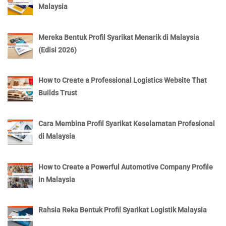
Malaysia
Mereka Bentuk Profil Syarikat Menarik di Malaysia
(Edisi 2026)
How to Create a Professional Logistics Website That
Builds Trust
Cara Membina Profil Syarikat Keselamatan Profesional
di Malaysia
How to Create a Powerful Automotive Company Profile
in Malaysia
Rahsia Reka Bentuk Profil Syarikat Logistik Malaysia