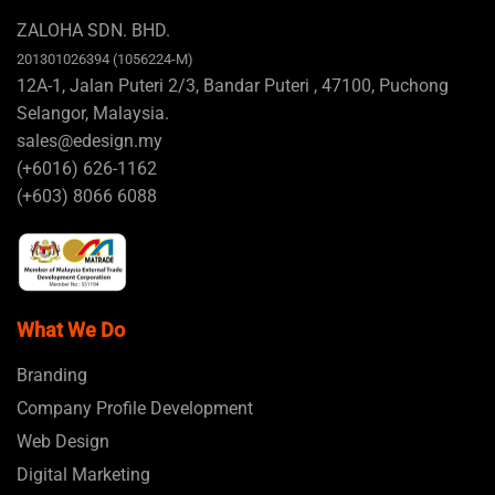
ZALOHA SDN. BHD.
201301026394 (1056224-M)
12A-1, Jalan Puteri 2/3, Bandar Puteri , 47100, Puchong
Selangor, Malaysia.
sales@edesign.my
(+6016) 626-1162
(+603) 8066 6088
What We Do
Branding
Company Profile Development
Web Design
Digital Marketing