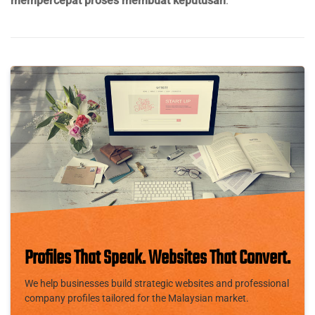
mempercepat proses membuat keputusan
.
Profiles That Speak. Websites That Convert.
We help businesses build strategic websites and professional
company profiles tailored for the Malaysian market.