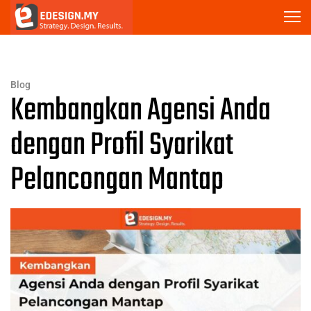
Blog
Kembangkan Agensi Anda
dengan Profil Syarikat
Pelancongan Mantap