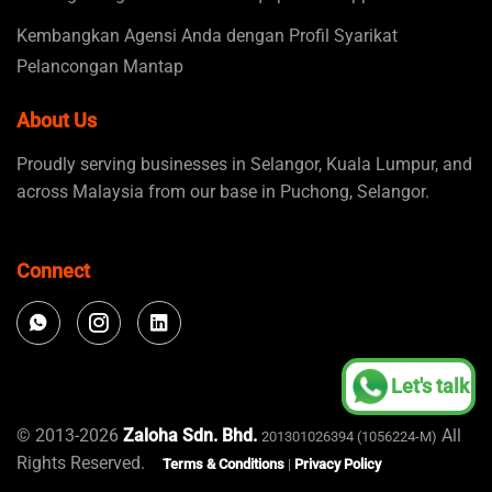
Kembangkan Agensi Anda dengan Profil Syarikat
Pelancongan Mantap
About Us
Proudly serving businesses in Selangor, Kuala Lumpur, and
across Malaysia from our base in Puchong, Selangor.
Connect
Let's talk
© 2013-2026
Zaloha Sdn. Bhd.
All
201301026394 (1056224-M)
Rights Reserved.
Terms & Conditions
|
Privacy Policy