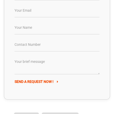
SEND A REQUEST NOW !