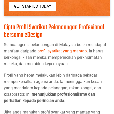
GET STARTED TODAY
Cipta Profil Syarikat Pelancongan Profesional
bersama eDesign
Semua agensi pelancongan di Malaysia boleh mendapat
manfaat daripada
profil syarikat yang mantap
. Ia harus
berkongsi kisah mereka, memperincikan perkhidmatan
mereka, dan membina kepercayaan.
Profil yang hebat melakukan lebih daripada sekadar
memperkenalkan agensi anda. Ia meninggalkan kesan
yang mendalam kepada pelanggan, rakan kongsi, dan
kolaborator. Ini
menunjukkan profesionalisme dan
perhatian kepada perincian anda
.
Jika anda mahukan profil syarikat yang mantap yang