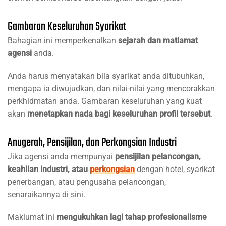
Gambaran Keseluruhan Syarikat
Bahagian ini memperkenalkan
sejarah dan matlamat
agensi
anda.
Anda harus menyatakan bila syarikat anda ditubuhkan,
mengapa ia diwujudkan, dan nilai-nilai yang mencorakkan
perkhidmatan anda. Gambaran keseluruhan yang kuat
akan
menetapkan nada bagi keseluruhan profil tersebut
.
Anugerah, Pensijilan, dan Perkongsian Industri
Jika agensi anda mempunyai
pensijilan pelancongan,
keahlian industri, atau
perkongsian
dengan hotel, syarikat
penerbangan, atau pengusaha pelancongan,
senaraikannya di sini.
Maklumat ini
mengukuhkan lagi tahap profesionalisme